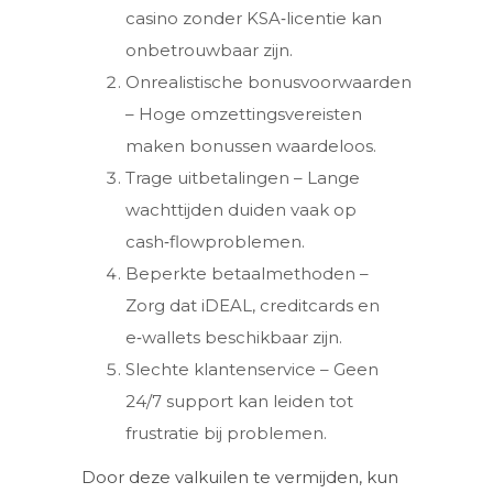
casino zonder KSA‑licentie kan
onbetrouwbaar zijn.
Onrealistische bonusvoorwaarden
– Hoge omzettingsvereisten
maken bonussen waardeloos.
Trage uitbetalingen – Lange
wachttijden duiden vaak op
cash‑flowproblemen.
Beperkte betaalmethoden –
Zorg dat iDEAL, creditcards en
e‑wallets beschikbaar zijn.
Slechte klantenservice – Geen
24/7 support kan leiden tot
frustratie bij problemen.
Door deze valkuilen te vermijden, kun