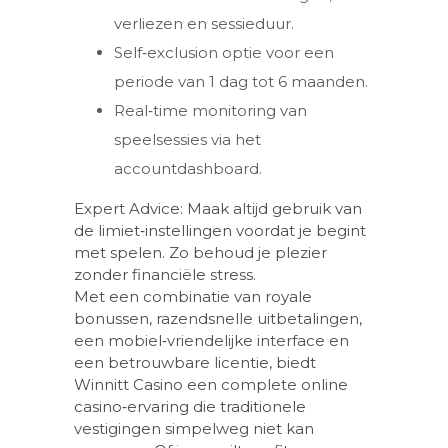
verliezen en sessieduur.
Self‑exclusion optie voor een
periode van 1 dag tot 6 maanden.
Real‑time monitoring van
speelsessies via het
accountdashboard.
Expert Advice: Maak altijd gebruik van
de limiet‑instellingen voordat je begint
met spelen. Zo behoud je plezier
zonder financiële stress.
Met een combinatie van royale
bonussen, razendsnelle uitbetalingen,
een mobiel‑vriendelijke interface en
een betrouwbare licentie, biedt
Winnitt Casino een complete online
casino‑ervaring die traditionele
vestigingen simpelweg niet kan