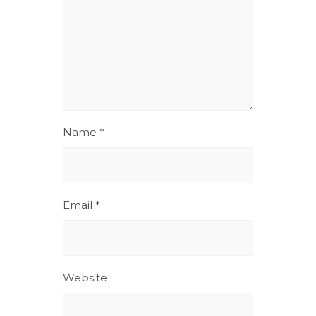
Name
*
Email
*
Website