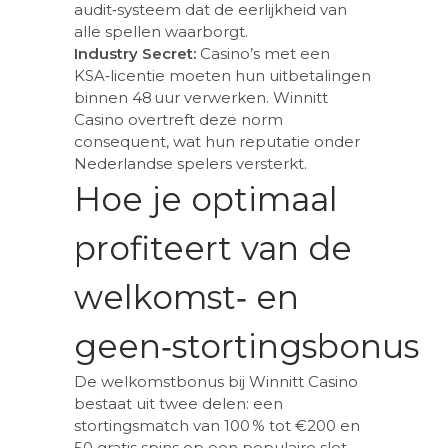
audit‑systeem dat de eerlijkheid van
alle spellen waarborgt.
Industry Secret:
Casino’s met een
KSA‑licentie moeten hun uitbetalingen
binnen 48 uur verwerken. Winnitt
Casino overtreft deze norm
consequent, wat hun reputatie onder
Nederlandse spelers versterkt.
Hoe je optimaal
profiteert van de
welkomst‑ en
geen‑stortingsbonus
De welkomstbonus bij Winnitt Casino
bestaat uit twee delen: een
stortingsmatch van 100 % tot €200 en
50 gratis spins op een populaire slot,