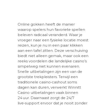
Online gokken heeft de manier
waarop spelers hun favoriete spellen
beleven radicaal veranderd. Waar je
vroeger naar een fysieke locatie moest
reizen, kun je nu in een paar klikken
aan een tafel zitten. Deze verschuiving
biedt niet alleen gemak, maar ook een
reeks voordelen die landelijke casino’s
simpelweg niet kunnen evenaren.
Snelle uitbetalingen zijn een van de
grootste trekpleisters. Terwijl een
traditionele casino‑cashout soms
dagen kan duren, verwerkt Winnitt
Casino uitbetalingen vaak binnen
24 uur. Daarnaast zorgt de 24/7
live‑support ervoor dat je nooit zonder