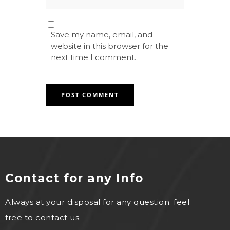
Save my name, email, and
website in this browser for the
next time I comment.
Contact for any Info
Always at your disposal for any question. feel
free to contact us.