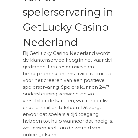
spelerservaring in
GetLucky Casino
Nederland
Bij GetLucky Casino Nederland wordt
de klantenservice hoog in het vaandel
gedragen. Een responsieve en
behulpzame klantenservice is cruciaal
voor het creëren van een positieve
spelerservaring. Spelers kunnen 24/7
ondersteuning verwachten via
verschillende kanalen, waaronder live
chat, e-mail en telefoon. Dit zorgt
ervoor dat spelers altijd toegang
hebben tot hulp wanneer dat nodig is,
wat essentieel is in de wereld van
online gokken.