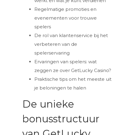
werkt en wat je kunt verdienen
Regelmatige promoties en
evenementen voor trouwe
spelers
De rol van klantenservice bij het
verbeteren van de
spelerservaring
Ervaringen van spelers: wat
zeggen ze over GetLucky Casino?
Praktische tips om het meeste uit
je beloningen te halen
De unieke
bonusstructuur
van GetLucky