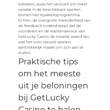
kritieken, zoals het verzoek om meer
variatie in de beschikbare spellen
binnen het loyaliteitsprogramma.
Echter, de overgrote meerderheid van
de feedback onderstreept dat de
voordelen en de klantenservice van
GetLucky Casino de moeite waard zijn,
wat het voor nieuwe spelers
aantrekkelijk maakt om zich aan te
sluiten.
Praktische tips
om het meeste
uit je beloningen
bij GetLucky
Casino te halen