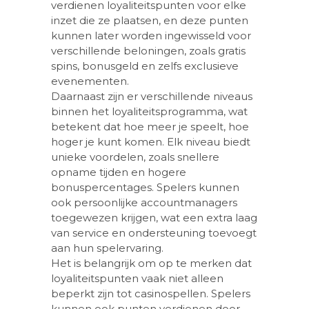
verdienen loyaliteitspunten voor elke
inzet die ze plaatsen, en deze punten
kunnen later worden ingewisseld voor
verschillende beloningen, zoals gratis
spins, bonusgeld en zelfs exclusieve
evenementen.
Daarnaast zijn er verschillende niveaus
binnen het loyaliteitsprogramma, wat
betekent dat hoe meer je speelt, hoe
hoger je kunt komen. Elk niveau biedt
unieke voordelen, zoals snellere
opname tijden en hogere
bonuspercentages. Spelers kunnen
ook persoonlijke accountmanagers
toegewezen krijgen, wat een extra laag
van service en ondersteuning toevoegt
aan hun spelervaring.
Het is belangrijk om op te merken dat
loyaliteitspunten vaak niet alleen
beperkt zijn tot casinospellen. Spelers
kunnen ook punten verdienen door