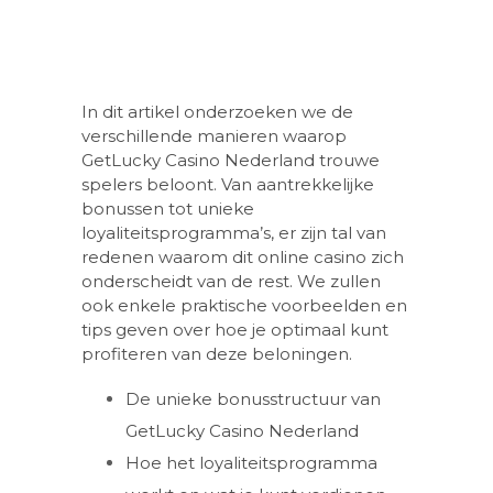
In dit artikel onderzoeken we de
verschillende manieren waarop
GetLucky Casino Nederland trouwe
spelers beloont. Van aantrekkelijke
bonussen tot unieke
loyaliteitsprogramma’s, er zijn tal van
redenen waarom dit online casino zich
onderscheidt van de rest. We zullen
ook enkele praktische voorbeelden en
tips geven over hoe je optimaal kunt
profiteren van deze beloningen.
De unieke bonusstructuur van
GetLucky Casino Nederland
Hoe het loyaliteitsprogramma