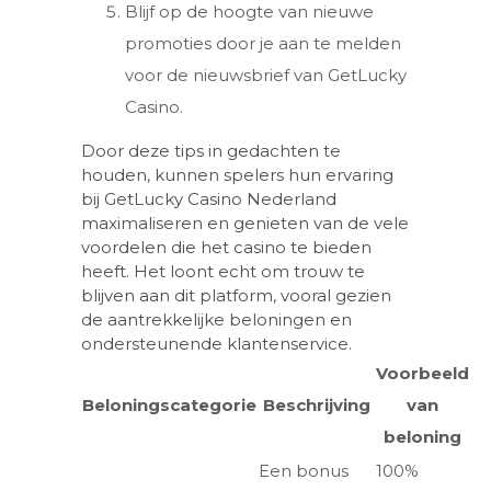
Blijf op de hoogte van nieuwe
promoties door je aan te melden
voor de nieuwsbrief van GetLucky
Casino.
Door deze tips in gedachten te
houden, kunnen spelers hun ervaring
bij GetLucky Casino Nederland
maximaliseren en genieten van de vele
voordelen die het casino te bieden
heeft. Het loont echt om trouw te
blijven aan dit platform, vooral gezien
de aantrekkelijke beloningen en
ondersteunende klantenservice.
Voorbeeld
Beloningscategorie
Beschrijving
van
beloning
Een bonus
100%