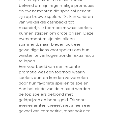
bekend om zijn regelmatige promoties
en evenementen die speciaal gericht
zijn op trouwe spelers. Dit kan variëren
van wekelijkse cashbacks tot
maandelijkse toernooien waar spelers
kunnen strijden om grote prijzen. Deze
evenementen zijn niet alleen
spannend, maar bieden ook een
geweldige kans voor spelers om hun
winsten te verhogen zonder extra risico
te lopen.
Een voorbeeld van een recente
promotie was een toernooi waarin
spelers punten konden verzamelen
door hun favoriete spellen te spelen.
Aan het einde van de maand werden
de top spelers beloond met
geldprijzen en bonusgeld. Dit soort
evenementen creëert niet alleen een
gevoel van competitie, maar ook een