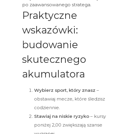
po zaawansowanego stratega.
Praktyczne
wskazówki:
budowanie
skutecznego
akumulatora
Wybierz sport, który znasz
–
obstawiaj mecze, które śledzisz
codziennie.
Stawiaj na niskie ryzyko
– kursy
poniżej 2,00 zwiększają szanse
wygranej.