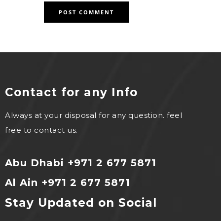
Contact for any Info
Always at your disposal for any question. feel
free to contact us.
Abu Dhabi +971 2 677 5871
Al Ain +971 2 677 5871
Stay Updated on Social