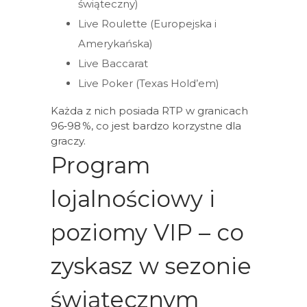
świąteczny)
Live Roulette (Europejska i
Amerykańska)
Live Baccarat
Live Poker (Texas Hold’em)
Każda z nich posiada RTP w granicach
96‑98 %, co jest bardzo korzystne dla
graczy.
Program
lojalnościowy i
poziomy VIP – co
zyskasz w sezonie
świątecznym