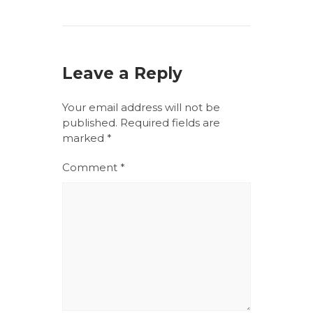
Leave a Reply
Your email address will not be
published.
Required fields are
marked
*
Comment
*