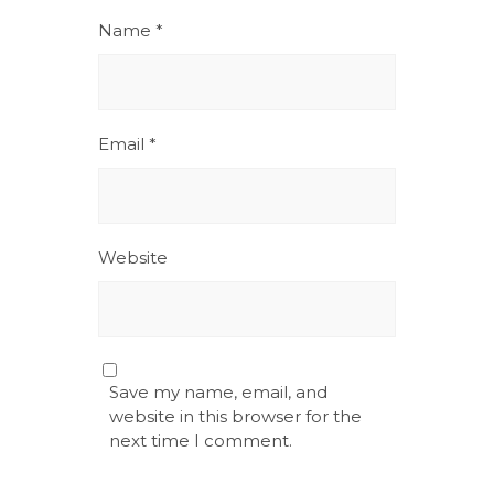
Name
*
Email
*
Website
Save my name, email, and
website in this browser for the
next time I comment.