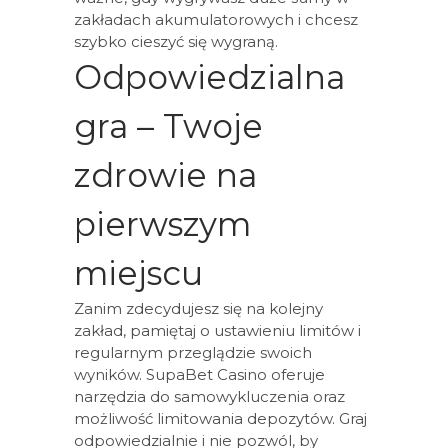
zakładach akumulatorowych i chcesz
szybko cieszyć się wygraną.
Odpowiedzialna
gra – Twoje
zdrowie na
pierwszym
miejscu
Zanim zdecydujesz się na kolejny
zakład, pamiętaj o ustawieniu limitów i
regularnym przeglądzie swoich
wyników. SupaBet Casino oferuje
narzędzia do samowykluczenia oraz
możliwość limitowania depozytów. Graj
odpowiedzialnie i nie pozwól, by