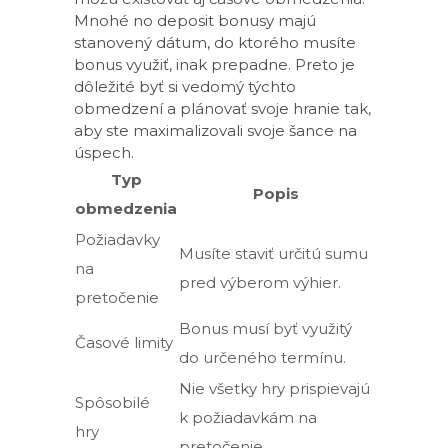
Mnohé no deposit bonusy majú
stanovený dátum, do ktorého musíte
bonus využiť, inak prepadne. Preto je
dôležité byť si vedomý týchto
obmedzení a plánovať svoje hranie tak,
aby ste maximalizovali svoje šance na
úspech.
Typ
Popis
obmedzenia
Požiadavky
Musíte staviť určitú sumu
na
pred výberom výhier.
pretočenie
Bonus musí byť využitý
Časové limity
do určeného termínu.
Nie všetky hry prispievajú
Spôsobilé
k požiadavkám na
hry
pretočenie.