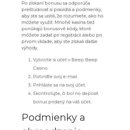
Po získaní bonusu sa odporúča
preštudovať si pravidlá a podmienky,
aby ste sa uistili, že rozumiete, ako ho
môžete využiť. Mnohé kasína tiež
ponúkajú bonusové kódy, ktoré
môžete zadať pri registrácii alebo pri
prvom vklade, aby ste získali ďalšie
výhody.
Vytvorte si účet v Beep Beep
Casino.
Potvrďte svoj e-mail.
Prihláste sa na svoj účet.
Skontrolujte, či bol no deposit
bonus pridaný na váš účet.
Podmienky a