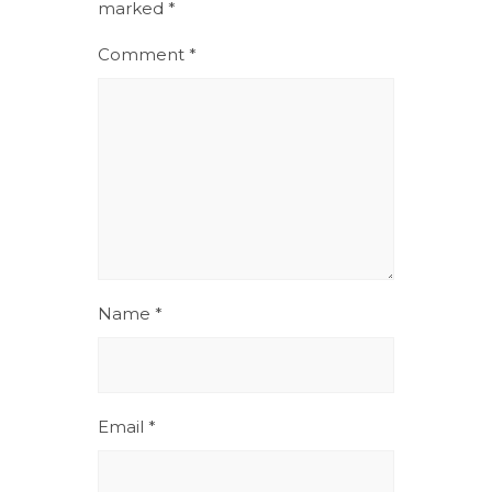
marked
*
Comment
*
Name
*
Email
*