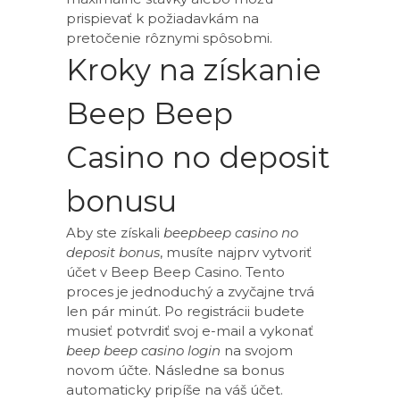
prispievať k požiadavkám na
pretočenie rôznymi spôsobmi.
Kroky na získanie
Beep Beep
Casino no deposit
bonusu
Aby ste získali
beepbeep casino no
deposit bonus
, musíte najprv vytvoriť
účet v Beep Beep Casino. Tento
proces je jednoduchý a zvyčajne trvá
len pár minút. Po registrácii budete
musieť potvrdiť svoj e-mail a vykonať
beep beep casino login
na svojom
novom účte. Následne sa bonus
automaticky pripíše na váš účet.