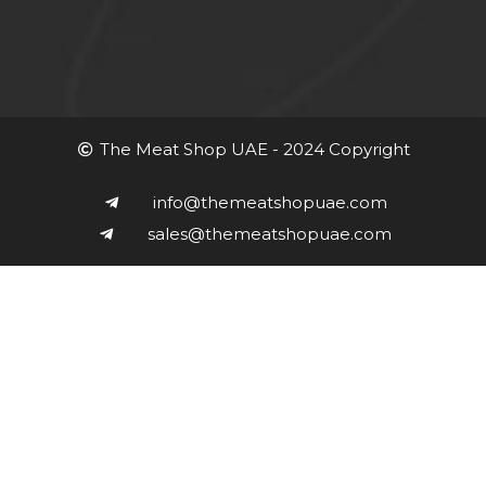
The Meat Shop UAE - 2024 Copyright
info@themeatshopuae.com
sales@themeatshopuae.com