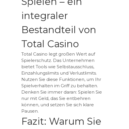
Spielen – ein
integraler
Bestandteil von
Total Casino
Total Casino legt großen Wert auf
Spielerschutz. Das Unternehmen
bietet Tools wie Selbstausschluss,
Einzahlungslimits und Verlustlimits.
Nutzen Sie diese Funktionen, um Ihr
Spielverhalten im Griff zu behalten.
Denken Sie immer daran: Spielen Sie
nur mit Geld, das Sie entbehren
können, und setzen Sie sich klare
Pausen.
Fazit: Warum Sie