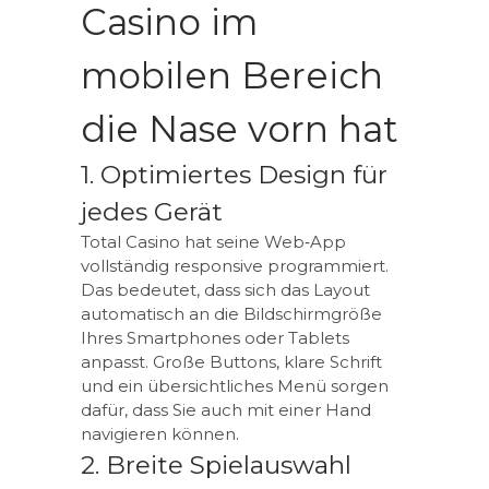
Casino im
mobilen Bereich
die Nase vorn hat
1. Optimiertes Design für
jedes Gerät
Total Casino hat seine Web‑App
vollständig responsive programmiert.
Das bedeutet, dass sich das Layout
automatisch an die Bildschirmgröße
Ihres Smartphones oder Tablets
anpasst. Große Buttons, klare Schrift
und ein übersichtliches Menü sorgen
dafür, dass Sie auch mit einer Hand
navigieren können.
2. Breite Spielauswahl