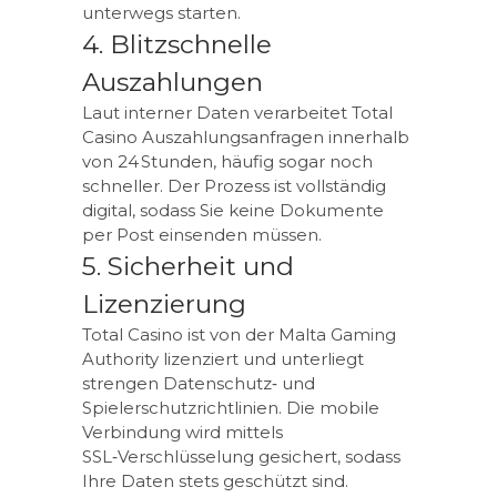
unterwegs starten.
4. Blitzschnelle
Auszahlungen
Laut interner Daten verarbeitet Total
Casino Auszahlungsanfragen innerhalb
von 24 Stunden, häufig sogar noch
schneller. Der Prozess ist vollständig
digital, sodass Sie keine Dokumente
per Post einsenden müssen.
5. Sicherheit und
Lizenzierung
Total Casino ist von der Malta Gaming
Authority lizenziert und unterliegt
strengen Datenschutz‑ und
Spielerschutzrichtlinien. Die mobile
Verbindung wird mittels
SSL‑Verschlüsselung gesichert, sodass
Ihre Daten stets geschützt sind.