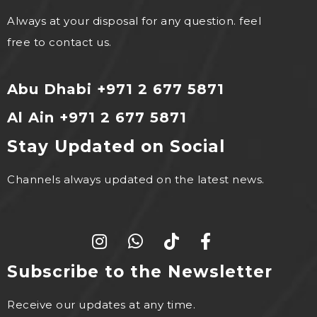
Always at your disposal for any question. feel
free to contact us.
Abu Dhabi +971 2 677 5871
Al Ain +971 2 677 5871
Stay Updated on Social
Channels always updated on the latest news.
Subscribe to the Newsletter
Receive our updates at any time.