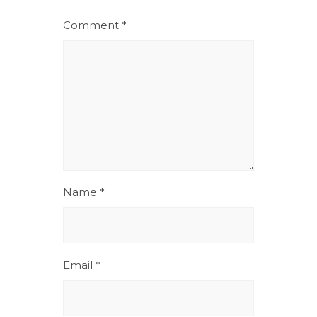
Comment
*
Name
*
Email
*