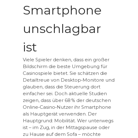
Smartphone
unschlagbar
ist
Viele Spieler denken, dass ein großer
Bildschirm die beste Umgebung für
Casinospiele bietet. Sie schätzen die
Detailtreue von Desktop‑Monitore und
glauben, dass die Steuerung dort
einfacher sei. Doch aktuelle Studien
zeigen, dass über 68 % der deutschen
Online‑Casino‑Nutzer ihr Smartphone
als Hauptgerät verwenden. Der
Hauptgrund: Mobilität. Wer unterwegs
ist – im Zug, in der Mittagspause oder
zu Hause auf dem Sofa – möchte