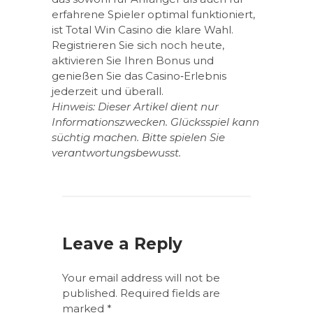
erfahrene Spieler optimal funktioniert,
ist
Total Win Casino
die klare Wahl.
Registrieren Sie sich noch heute,
aktivieren Sie Ihren Bonus und
genießen Sie das Casino‑Erlebnis
jederzeit und überall.
Hinweis: Dieser Artikel dient nur
Informationszwecken. Glücksspiel kann
süchtig machen. Bitte spielen Sie
verantwortungsbewusst.
Leave a Reply
Your email address will not be
published.
Required fields are
marked
*