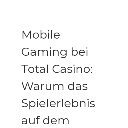
Mobile
Gaming bei
Total Casino:
Warum das
Spielerlebnis
auf dem