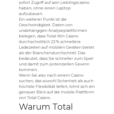
sofort Zugriff auf sein Lieblingscasino
haben, ohne einen Laptop
aufzubauen.
Ein weiterer Punkt ist die
Geschwindigkeit. Daten von
unabhängigen Analyseplattformen
belegen, dass Total Win Casino
durchschnittlich 22 % schnellere
Ladezeiten auf mobilen Geräten bietet
als der Branchendurchschnitt. Das
bedeutet, dass Sie schneller zum Spiel
und damit zum potenziellen Gewinn
kommen.
Wenn Sie also nach einem Casino
suchen, das sowohl Sicherheit als auch
höchste Flexibilität liefert, lohnt sich ein
genauer Blick auf die mobile Plattform
von Total Casino.
Warum Total