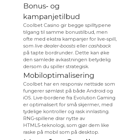
Bonus‑ og
kampanjetilbud
Coolbet Casino gir begge spilltypene
tilgang til samme bonustilbud, men
ofte med ekstra kampanjer for live‑spill,
som
live dealer‑boosts
eller
cashback
på tapte bordrunder. Dette kan øke
den samlede avkastningen betydelig
dersom du spiller strategisk.
Mobiloptimalisering
Coolbet har en responsiv nettside som
fungerer sømløst på både Android og
iOS. Live‑bordene fra Evolution Gaming
er optimalisert for små skjermer, med
tydelige kontroller og rask innlasting.
RNG‑spillene drar nytte av
HTML5‑teknologi, som gjør dem like
raske på mobil som på desktop.