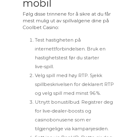
mobil
Følg disse trinnene for å sikre at du får
mest mulig ut av spillvalgene dine på
Coolbet Casino:
Test hastigheten på
internettforbindelsen. Bruk en
hastighetstest før du starter
live‑spill.
Velg spill med høy RTP. Sjekk
spillbeskrivelsen for deklarert RTP
og velg spill med minst 96 %.
Utnytt bonustilbud. Registrer deg
for live‑dealer‑boosts og
casinobonusene som er
tilgjengelige via kampanjesiden.