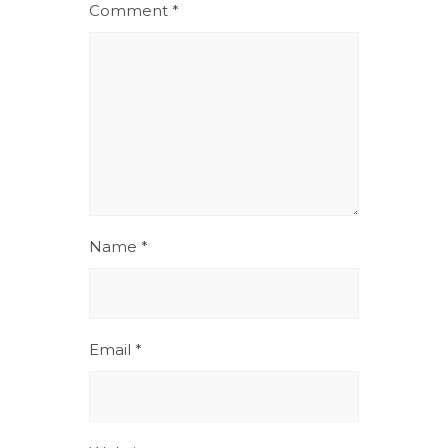
Comment
*
Name
*
Email
*