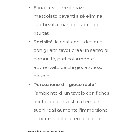
Fiducia
: vedere il mazzo
mescolato davanti a sé elimina
dubbi sulla manipolazione dei
risultati.
Socialità
: la chat con il dealer e
con gli altri tavoli crea un senso di
comunità, particolarmente
apprezzato da chi gioca spesso
da solo.
Percezione di “gioco reale”
:
l’ambiente di un tavolo con fiches
fisiche, dealer vestiti a tema e
suoni reali aumenta l’immersione
e, per molti, il piacere di gioco.