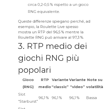
circa 0,2‑0,5 % rispetto a un gioco
RNG equivalente.
Queste differenze spiegano perché, ad
esempio, la Roulette Live spesso
mostra un RTP del 96,5 % mentre la
Roulette RNG può arrivare al 97,3 %.
3. RTP medio dei
giochi RNG più
popolari
Gioco
RTP
Variante
Variante
Note su
(RNG)
medio
“classic”
“video”
volatilità
Slot
96,1 %
96,1 %
96,1 %
Bassa
“Starburst”
Slot