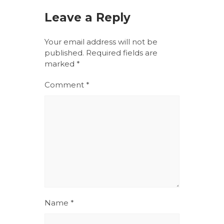
Leave a Reply
Your email address will not be
published.
Required fields are
marked
*
Comment
*
Name
*