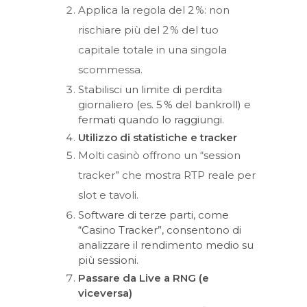
Applica la regola del 2 %: non
rischiare più del 2 % del tuo
capitale totale in una singola
scommessa.
Stabilisci un limite di perdita
giornaliero (es. 5 % del bankroll) e
fermati quando lo raggiungi.
Utilizzo di statistiche e tracker
Molti casinò offrono un “session
tracker” che mostra RTP reale per
slot e tavoli.
Software di terze parti, come
“Casino Tracker”, consentono di
analizzare il rendimento medio su
più sessioni.
Passare da Live a RNG (e
viceversa)