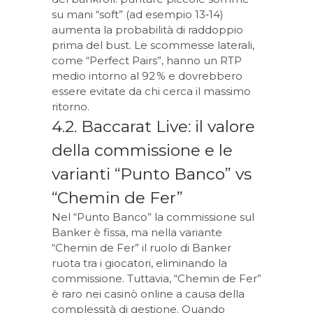
su mani “soft” (ad esempio 13‑14)
aumenta la probabilità di raddoppio
prima del bust. Le scommesse laterali,
come “Perfect Pairs”, hanno un RTP
medio intorno al 92 % e dovrebbero
essere evitate da chi cerca il massimo
ritorno.
4.2. Baccarat Live: il valore
della commissione e le
varianti “Punto Banco” vs
“Chemin de Fer”
Nel “Punto Banco” la commissione sul
Banker è fissa, ma nella variante
“Chemin de Fer” il ruolo di Banker
ruota tra i giocatori, eliminando la
commissione. Tuttavia, “Chemin de Fer”
è raro nei casinò online a causa della
complessità di gestione. Quando