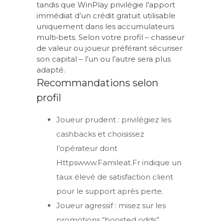
tandis que WinPlay privilégie l’apport
immédiat d’un crédit gratuit utilisable
uniquement dans les accumulateurs
multi‑bets. Selon votre profil – chasseur
de valeur ou joueur préférant sécuriser
son capital – l’un ou l’autre sera plus
adapté.
Recommandations selon
profil
Joueur prudent : privilégiez les
cashbacks et choisissez
l’opérateur dont
Httpswww.Famileat.Fr indique un
taux élevé de satisfaction client
pour le support après perte.
Joueur agressif : misez sur les
promotions “boosted odds”