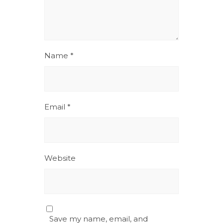
Name
*
Email
*
Website
Save my name, email, and