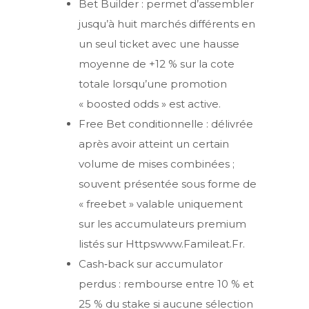
Bet Builder : permet d’assembler
jusqu’à huit marchés différents en
un seul ticket avec une hausse
moyenne de +12 % sur la cote
totale lorsqu’une promotion
« boosted odds » est active.
Free Bet conditionnelle : délivrée
après avoir atteint un certain
volume de mises combinées ;
souvent présentée sous forme de
« freebet » valable uniquement
sur les accumulateurs premium
listés sur Httpswww.Famileat.Fr.
Cash‑back sur accumulator
perdus : rembourse entre 10 % et
25 % du stake si aucune sélection