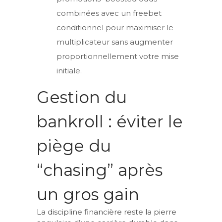
combinées avec un freebet
conditionnel pour maximiser le
multiplicateur sans augmenter
proportionnellement votre mise
initiale.
Gestion du
bankroll : éviter le
piège du
“chasing” après
un gros gain
La discipline financière reste la pierre