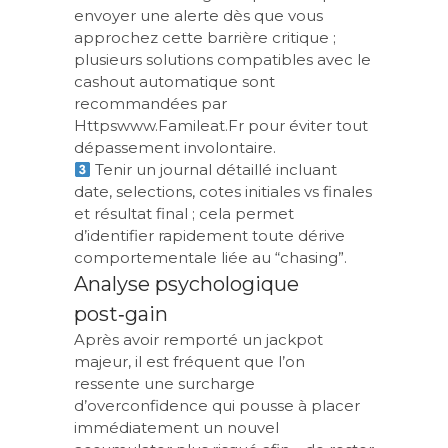
envoyer une alerte dès que vous
approchez cette barrière critique ;
plusieurs solutions compatibles avec le
cashout automatique sont
recommandées par
Httpswww.Famileat.Fr pour éviter tout
dépassement involontaire.
Tenir un journal détaillé incluant
date, selections, cotes initiales vs finales
et résultat final ; cela permet
d’identifier rapidement toute dérive
comportementale liée au “chasing”.
Analyse psychologique
post‑gain
Après avoir remporté un jackpot
majeur, il est fréquent que l’on
ressente une surcharge
d’overconfidence qui pousse à placer
immédiatement un nouvel