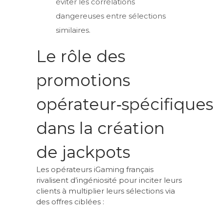
éviter les corrélations
dangereuses entre sélections
similaires.
Le rôle des
promotions
opérateur‑spécifiques
dans la création
de jackpots
Les opérateurs iGaming français
rivalisent d’ingéniosité pour inciter leurs
clients à multiplier leurs sélections via
des offres ciblées :