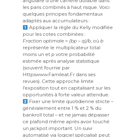
angulaire d’une carrière durable dans
les paris combinés à haut risque. Voici
quelques principes fondamentaux
adaptés aux accumulateurs :
Appliquer la règle du Kelly modifiée
pour les cotes combinées :
Fraction optimale = (bp – q)/b
, où
b
représente le multiplicateur total
moins un et
p
votre probabilité
estimée après analyse statistique
(souvent fournie par
Httpswww.Famileat.Fr dans ses
revues). Cette approche limite
l’exposition tout en capitalisant sur les
opportunités à forte valeur attendue.
Fixer une limite quotidienne stricte –
généralement entre 1 % et 2 % du
bankroll total – et ne jamais dépasser
ce plafond même après avoir touché
un jackpot important. Un suivi
automatisé via logiciel spécialisé peut