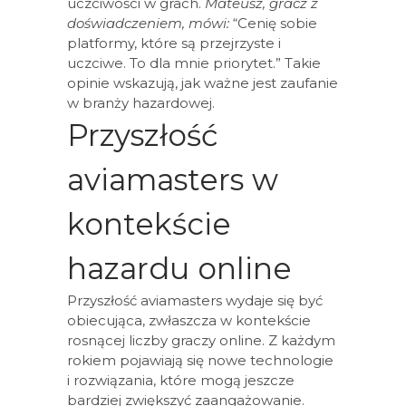
uczciwości w grach.
Mateusz, gracz z
doświadczeniem, mówi:
“Cenię sobie
platformy, które są przejrzyste i
uczciwe. To dla mnie priorytet.” Takie
opinie wskazują, jak ważne jest zaufanie
w branży hazardowej.
Przyszłość
aviamasters w
kontekście
hazardu online
Przyszłość aviamasters wydaje się być
obiecująca, zwłaszcza w kontekście
rosnącej liczby graczy online. Z każdym
rokiem pojawiają się nowe technologie
i rozwiązania, które mogą jeszcze
bardziej zwiększyć zaangażowanie.