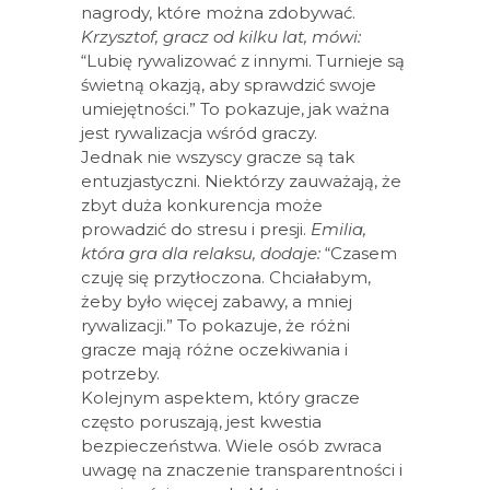
nagrody, które można zdobywać.
Krzysztof, gracz od kilku lat, mówi:
“Lubię rywalizować z innymi. Turnieje są
świetną okazją, aby sprawdzić swoje
umiejętności.” To pokazuje, jak ważna
jest rywalizacja wśród graczy.
Jednak nie wszyscy gracze są tak
entuzjastyczni. Niektórzy zauważają, że
zbyt duża konkurencja może
prowadzić do stresu i presji.
Emilia,
która gra dla relaksu, dodaje:
“Czasem
czuję się przytłoczona. Chciałabym,
żeby było więcej zabawy, a mniej
rywalizacji.” To pokazuje, że różni
gracze mają różne oczekiwania i
potrzeby.
Kolejnym aspektem, który gracze
często poruszają, jest kwestia
bezpieczeństwa. Wiele osób zwraca
uwagę na znaczenie transparentności i