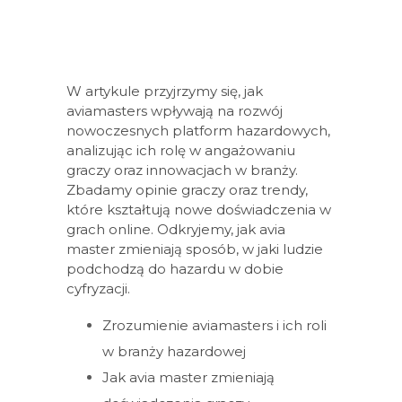
W artykule przyjrzymy się, jak
aviamasters wpływają na rozwój
nowoczesnych platform hazardowych,
analizując ich rolę w angażowaniu
graczy oraz innowacjach w branży.
Zbadamy opinie graczy oraz trendy,
które kształtują nowe doświadczenia w
grach online. Odkryjemy, jak avia
master zmieniają sposób, w jaki ludzie
podchodzą do hazardu w dobie
cyfryzacji.
Zrozumienie aviamasters i ich roli
w branży hazardowej
Jak avia master zmieniają