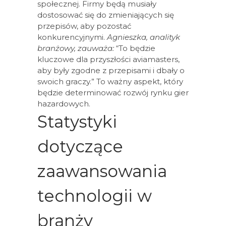
społecznej. Firmy będą musiały
dostosować się do zmieniających się
przepisów, aby pozostać
konkurencyjnymi.
Agnieszka, analityk
branżowy, zauważa:
“To będzie
kluczowe dla przyszłości aviamasters,
aby były zgodne z przepisami i dbały o
swoich graczy.” To ważny aspekt, który
będzie determinować rozwój rynku gier
hazardowych.
Statystyki
dotyczące
zaawansowania
technologii w
branży