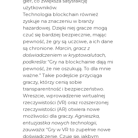
gier, co zwiększa satysfakcję
użytkowników.
Technologia blockchain również
zyskuje na znaczeniu w branży
hazardowej. Dzięki niej gracze mogą
czuć się bardziej bezpiecznie, mając
pewność, że gry są uczciwe, a ich dane
są chronione.
Marcin, gracz z
doświadczeniem w kryptowalutach,
podkreśla:
“Gry na blockchainie dają mi
pewność, że nie oszukują. To dla mnie
ważne.” Takie podejście przyciąga
graczy, którzy cenią sobie
transparentność i bezpieczeństwo.
Wreszcie, wprowadzenie wirtualnej
rzeczywistości (VR) oraz rozszerzonej
rzeczywistości (AR) otwiera nowe
możliwości dla graczy.
Agnieszka,
entuzjastka nowych technologii,
zauważa:
“Gry w VR to zupełnie nowe
doświadczenie. Czuję się, jakbym