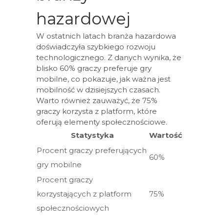
hazardowej
W ostatnich latach branża hazardowa
doświadczyła szybkiego rozwoju
technologicznego. Z danych wynika, że
blisko 60% graczy preferuje gry
mobilne, co pokazuje, jak ważna jest
mobilność w dzisiejszych czasach.
Warto również zauważyć, że 75%
graczy korzysta z platform, które
oferują elementy społecznościowe.
Statystyka
Wartość
Procent graczy preferujących
60%
gry mobilne
Procent graczy
korzystających z platform
75%
społecznościowych