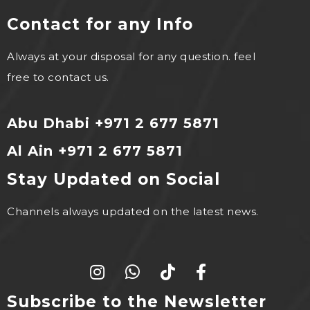
Contact for any Info
Always at your disposal for any question. feel
free to contact us.
Abu Dhabi +971 2 677 5871
Al Ain +971 2 677 5871
Stay Updated on Social
Channels always updated on the latest news.
Subscribe to the Newsletter