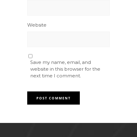
Website
Save my name, email, and
website in this browser for the
next time I comment.