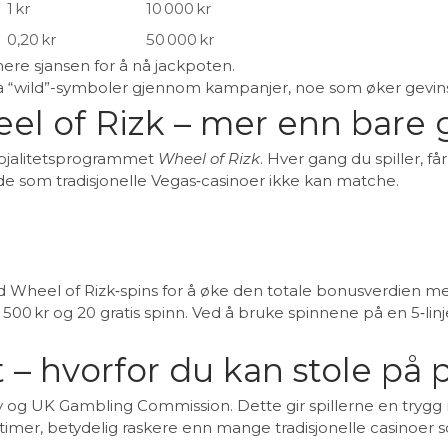
1 kr
10 000 kr
0,20 kr
50 000 kr
mere sjansen for å nå jackpoten.
ra “wild”-symboler gjennom kampanjer, noe som øker gevin
 of Rizk – mer enn bare g
 lojalitetsprogrammet
Wheel of Rizk
. Hver gang du spiller, får
ilde som tradisjonelle Vegas‑casinoer ikke kan matche.
heel of Rizk‑spins for å øke den totale bonusverdien med
500 kr og 20 gratis spinn. Ved å bruke spinnene på en 5‑lin
.
t – hvorfor du kan stole på
ity og UK Gambling Commission. Dette gir spillerne en tryg
 timer, betydelig raskere enn mange tradisjonelle casinoer s