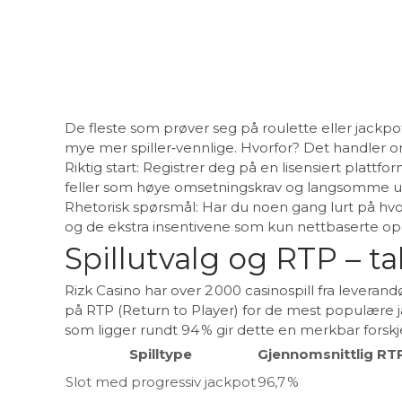
De fleste som prøver seg på roulette eller jackpo
mye mer spiller‑vennlige. Hvorfor? Det handler 
Riktig start: Registrer deg på en lisensiert platt
feller som høye omsetningskrav og langsomme u
Rhetorisk spørsmål: Har du noen gang lurt på hvorf
og de ekstra insentivene som kun nettbaserte ope
Spillutvalg og RTP – ta
Rizk Casino har over 2 000 casinospill fra levera
på RTP (Return to Player) for de mest populære
som ligger rundt 94 % gir dette en merkbar forskjel
Spilltype
Gjennomsnittlig RT
Slot med progressiv jackpot
96,7 %