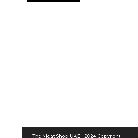
Contact for any Info
Always at your disposal for any
question. feel free to contact us.
Abu Dhabi +971 2 677 5871
Al Ain +971 2 677 5871
The Meat Shop UAE - 2024 Copyright