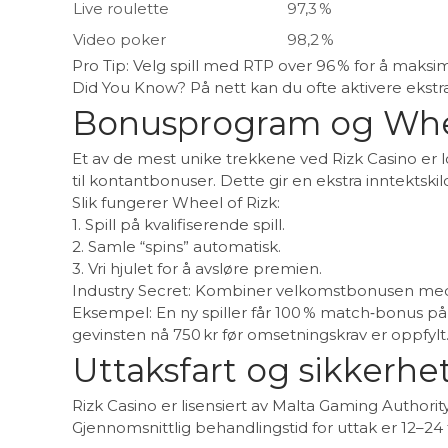
Live roulette
97,3 %
Video poker
98,2 %
Pro Tip: Velg spill med RTP over 96 % for å maksi
Did You Know? På nett kan du ofte aktivere ekst
Bonusprogram og Wheel
Et av de mest unike trekkene ved Rizk Casino er
til kontantbonuser. Dette gir en ekstra inntektsk
Slik fungerer Wheel of Rizk:
1. Spill på kvalifiserende spill.
2. Samle “spins” automatisk.
3. Vri hjulet for å avsløre premien.
Industry Secret: Kombiner velkomstbonusen med W
Eksempel: En ny spiller får 100 % match‑bonus på 
gevinsten nå 750 kr før omsetningskrav er oppfylt
Uttaksfart og sikkerhe
Rizk Casino er lisensiert av Malta Gaming Author
Gjennomsnittlig behandlingstid for uttak er 12–24