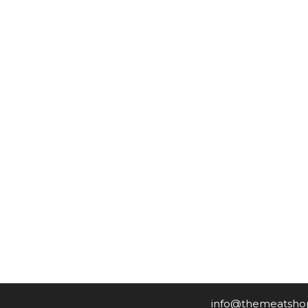
Stay Updated on Social
S
Channels always updated on the latest
R
news.
info@themeatsho