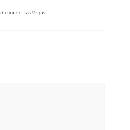
u finner i Las Vegas.