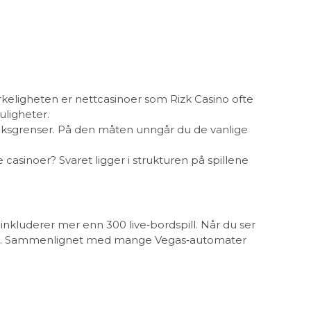
irkeligheten er nettcasinoer som Rizk Casino ofte
uligheter.
 uttaksgrenser. På den måten unngår du de vanlige
 casinoer? Svaret ligger i strukturen på spillene
inkluderer mer enn 300 live‑bordspill. Når du ser
,5 %. Sammenlignet med mange Vegas‑automater