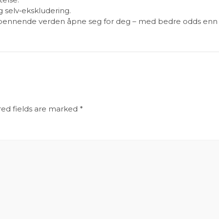
g selv‑ekskludering.
ns spennende verden åpne seg for deg – med bedre odds enn d
red fields are marked
*