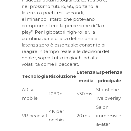
nel prossimo futuro, 6G, portano la
latenza a pochi millisecondi,
eliminando i ritardi che potevano
compromettere la percezione di “fair
play”. Per i giocatori high‑roller, la
combinazione di alta definizione e
latenza zero è essenziale: consente di
reagire in tempo reale alle decisioni del
dealer, soprattutto in giochi ad alta
volatilità come il baccarat.
Latenza
Esperienza
Tecnologia
Risoluzione
media
principale
AR su
Statistiche
1080p
<30 ms
mobile
live overlay
Saloni
4K per
VR headset
20 ms
immersivi e
occhio
avatar