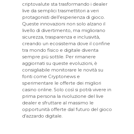
criptovalute sta trasformando i dealer
live da semplici trasmettitori a veri
protagonisti dell’esperienza di gioco.
Queste innovazioni non solo alzano il
livello di divertimento, ma migliorano
sicurezza, trasparenza e inclusività,
creando un ecosistema dove il confine
tra mondo fisico e digitale diventa
sempre più sottile. Per rimanere
aggiornati su queste evoluzioni, è
consigliabile monitorare le novità su
fonti come Cryptonews e
sperimentare le offerte dei migliori
casino online. Solo così si potrà vivere in
prima persona la rivoluzione del live
dealer e sfruttare al massimo le
opportunità offerte dal futuro del gioco
d’azzardo digitale.