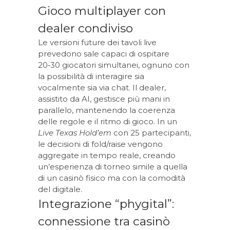
Gioco multiplayer con
dealer condiviso
Le versioni future dei tavoli live
prevedono sale capaci di ospitare
20‑30 giocatori simultanei, ognuno con
la possibilità di interagire sia
vocalmente sia via chat. Il dealer,
assistito da AI, gestisce più mani in
parallelo, mantenendo la coerenza
delle regole e il ritmo di gioco. In un
Live Texas Hold’em
con 25 partecipanti,
le decisioni di fold/raise vengono
aggregate in tempo reale, creando
un’esperienza di torneo simile a quella
di un casinò fisico ma con la comodità
del digitale.
Integrazione “phygital”:
connessione tra casinò