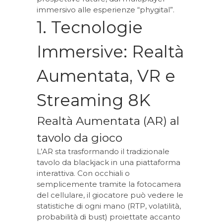
immersivo alle esperienze “phygital”.
1. Tecnologie
Immersive: Realtà
Aumentata, VR e
Streaming 8K
Realtà Aumentata (AR) al
tavolo da gioco
L’AR sta trasformando il tradizionale
tavolo da blackjack in una piattaforma
interattiva. Con occhiali o
semplicemente tramite la fotocamera
del cellulare, il giocatore può vedere le
statistiche di ogni mano (RTP, volatilità,
probabilità di bust) proiettate accanto