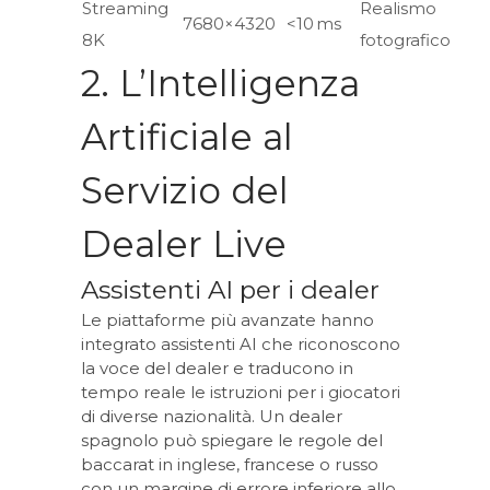
Streaming
Realismo
7680×4320
<10 ms
8K
fotografico
2. L’Intelligenza
Artificiale al
Servizio del
Dealer Live
Assistenti AI per i dealer
Le piattaforme più avanzate hanno
integrato assistenti AI che riconoscono
la voce del dealer e traducono in
tempo reale le istruzioni per i giocatori
di diverse nazionalità. Un dealer
spagnolo può spiegare le regole del
baccarat in inglese, francese o russo
con un margine di errore inferiore allo