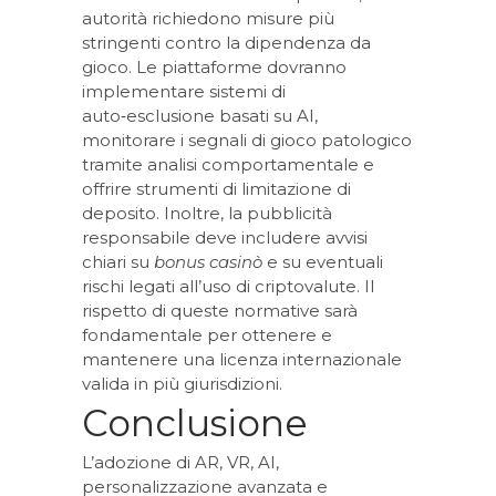
autorità richiedono misure più
stringenti contro la dipendenza da
gioco. Le piattaforme dovranno
implementare sistemi di
auto‑esclusione basati su AI,
monitorare i segnali di gioco patologico
tramite analisi comportamentale e
offrire strumenti di limitazione di
deposito. Inoltre, la pubblicità
responsabile deve includere avvisi
chiari su
bonus casinò
e su eventuali
rischi legati all’uso di criptovalute. Il
rispetto di queste normative sarà
fondamentale per ottenere e
mantenere una licenza internazionale
valida in più giurisdizioni.
Conclusione
L’adozione di AR, VR, AI,
personalizzazione avanzata e