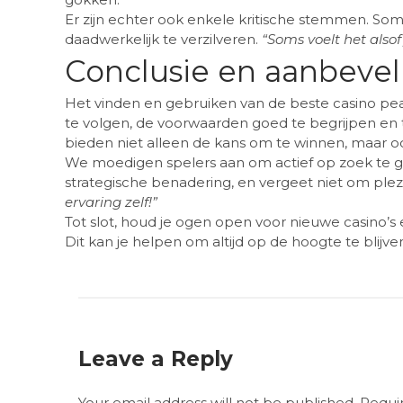
Er zijn echter ook enkele kritische stemmen. Som
daadwerkelijk te verzilveren.
“Soms voelt het alsof
Conclusie en aanbevel
Het vinden en gebruiken van de beste casino peac
te volgen, de voorwaarden goed te begrijpen en t
bieden niet alleen de kans om te winnen, maar o
We moedigen spelers aan om actief op zoek te ga
strategische benadering, en vergeet niet om plezi
ervaring zelf!”
Tot slot, houd je ogen open voor nieuwe casino’s
Dit kan je helpen om altijd op de hoogte te blijv
Leave a Reply
Your email address will not be published.
Requi