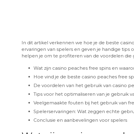
In dit artikel verkennen we hoe je de beste
casin
ervaringen van spelers en geven je handige tips o
helpen je om te profiteren van de voordelen die g
Wat zijn casino peaches free spins en waaro
Hoe vind je de beste casino peaches free sp
De voordelen van het gebruik van casino pe
Tips voor het optimaliseren van je gebruik v
Veelgemaakte fouten bij het gebruik van fre
Spelerservaringen: Wat zeggen echte gebrui
Conclusie en aanbevelingen voor spelers