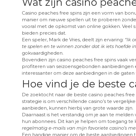
Wat zijn casino peache
Casino peaches free spins zijn een vorm van bonu
manier om nieuwe spellen uit te proberen zonder
vooral met de opkomst van online gokken. Veel sp
bieden precies dat.
Een speler, Mark de Vries, deelt zijn ervaring:
“Ik 
te spelen en te winnen zonder dat ik iets hoefde in
gokvaardigheden.
Bovendien zijn casino peaches free spins vaak 
profiteren van seizoensgebonden aanbiedingen en
interessanter om deze aanbiedingen in de gaten
Hoe vind je de beste c
De zoektocht naar de beste casino peaches free 
strategie is om verschillende casino’s te vergeli
aanbieden, kunnen hierbij van grote waarde zijn.
Daarnaast is het verstandig om je aan te melden
hun abonnees. Dit kan je helpen om toegang te kri
regelmatig e-mails van mijn favoriete casino’s me
Een handige manier om de beste aanbiedingen te 