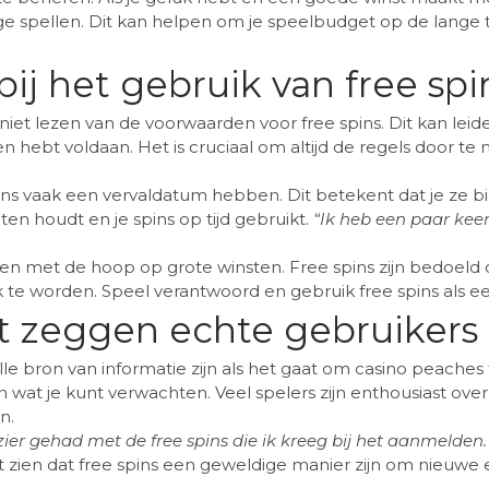
tige spellen. Dit kan helpen om je speelbudget op de lange
j het gebruik van free spi
et lezen van de voorwaarden voor free spins. Dit kan leiden 
en hebt voldaan. Het is cruciaal om altijd de regels door te
ns vaak een vervaldatum hebben. Dit betekent dat je ze b
ten houdt en je spins op tijd gebruikt.
“Ik heb een paar keer
okken met de hoop op grote winsten. Free spins zijn bedoel
jk te worden. Speel verantwoord en gebruik free spins als e
t zeggen echte gebruikers o
 bron van informatie zijn als het gaat om casino peaches f
in wat je kunt verwachten. Veel spelers zijn enthousiast ove
n.
zier gehad met de free spins die ik kreeg bij het aanmelden
t zien dat free spins een geweldige manier zijn om nieuwe 