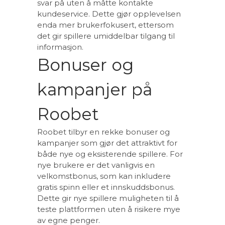
svar på uten å måtte kontakte
kundeservice. Dette gjør opplevelsen
enda mer brukerfokusert, ettersom
det gir spillere umiddelbar tilgang til
informasjon.
Bonuser og
kampanjer på
Roobet
Roobet tilbyr en rekke bonuser og
kampanjer som gjør det attraktivt for
både nye og eksisterende spillere. For
nye brukere er det vanligvis en
velkomstbonus, som kan inkludere
gratis spinn eller et innskuddsbonus.
Dette gir nye spillere muligheten til å
teste plattformen uten å risikere mye
av egne penger.