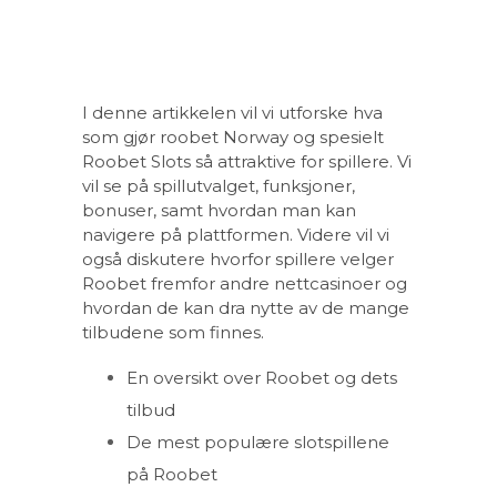
I denne artikkelen vil vi utforske hva
som gjør
roobet Norway
og spesielt
Roobet Slots så attraktive for spillere. Vi
vil se på spillutvalget, funksjoner,
bonuser, samt hvordan man kan
navigere på plattformen. Videre vil vi
også diskutere hvorfor spillere velger
Roobet fremfor andre nettcasinoer og
hvordan de kan dra nytte av de mange
tilbudene som finnes.
En oversikt over Roobet og dets
tilbud
De mest populære slotspillene
på Roobet