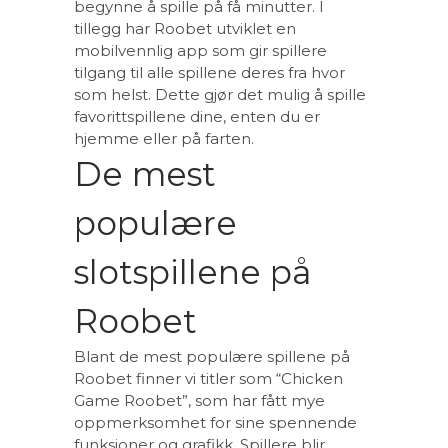
begynne å spille på få minutter. I
tillegg har Roobet utviklet en
mobilvennlig app som gir spillere
tilgang til alle spillene deres fra hvor
som helst. Dette gjør det mulig å spille
favorittspillene dine, enten du er
hjemme eller på farten.
De mest
populære
slotspillene på
Roobet
Blant de mest populære spillene på
Roobet finner vi titler som “Chicken
Game Roobet”, som har fått mye
oppmerksomhet for sine spennende
funksjoner og grafikk. Spillere blir