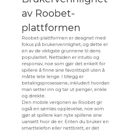
av Roobet-
plattformen
Roobet-plattformen er designet med
fokus på brukervennlighet, og dette er
en av de viktigste grunnene til dens
popularitet. Nettsiden er intuitiv og
responsiv, noe som gjør det enkelt for
spillere å finne sine favorittspill uten å
måtte lete lenge. I tillegg er
betalingsprosessene, inkludert hvordan
man setter inn og tar ut penger, enkle
og direkte.
Den mobile versjonen av Roobet gir
også en sømløs opplevelse, noe som
gjør at spillere kan nyte spillene sine
uansett hvor de er. Enten du bruker en
smarttelefon eller nettbrett, er det