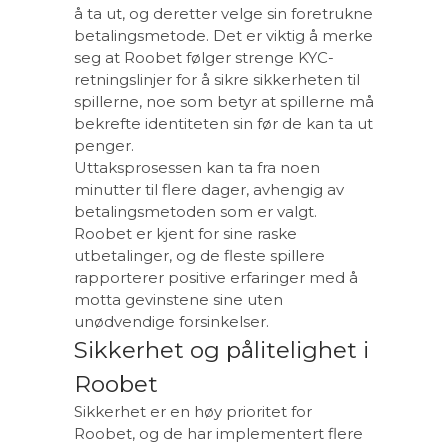
å ta ut, og deretter velge sin foretrukne
betalingsmetode. Det er viktig å merke
seg at Roobet følger strenge KYC-
retningslinjer for å sikre sikkerheten til
spillerne, noe som betyr at spillerne må
bekrefte identiteten sin før de kan ta ut
penger.
Uttaksprosessen kan ta fra noen
minutter til flere dager, avhengig av
betalingsmetoden som er valgt.
Roobet er kjent for sine raske
utbetalinger, og de fleste spillere
rapporterer positive erfaringer med å
motta gevinstene sine uten
unødvendige forsinkelser.
Sikkerhet og pålitelighet i
Roobet
Sikkerhet er en høy prioritet for
Roobet, og de har implementert flere