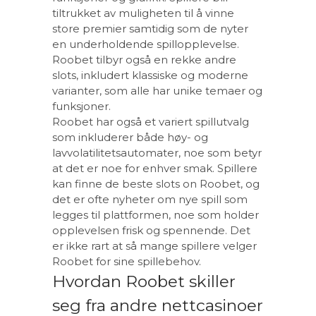
tiltrukket av muligheten til å vinne
store premier samtidig som de nyter
en underholdende spillopplevelse.
Roobet tilbyr også en rekke andre
slots, inkludert klassiske og moderne
varianter, som alle har unike temaer og
funksjoner.
Roobet har også et variert spillutvalg
som inkluderer både høy- og
lavvolatilitetsautomater, noe som betyr
at det er noe for enhver smak. Spillere
kan finne de beste slots on Roobet, og
det er ofte nyheter om nye spill som
legges til plattformen, noe som holder
opplevelsen frisk og spennende. Det
er ikke rart at så mange spillere velger
Roobet for sine spillebehov.
Hvordan Roobet skiller
seg fra andre nettcasinoer