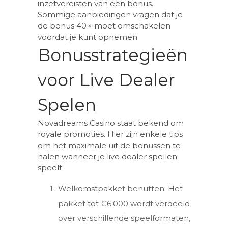
inzetvereisten van een bonus.
Sommige aanbiedingen vragen dat je
de bonus 40 × moet omschakelen
voordat je kunt opnemen.
Bonusstrategieën
voor Live Dealer
Spelen
Novadreams Casino staat bekend om
royale promoties. Hier zijn enkele tips
om het maximale uit de bonussen te
halen wanneer je live dealer spellen
speelt:
Welkomstpakket benutten: Het
pakket tot €6.000 wordt verdeeld
over verschillende speelformaten,