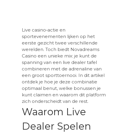
Live casino‑actie en
sportevenementen lijken op het
eerste gezicht twee verschillende
werelden. Toch biedt Novadreams
Casino een unieke mix: je kunt de
spanning van een live dealer tafel
combineren met de adrenaline van
een groot sporttoernooi. In dit artikel
ontdek je hoe je deze combinatie
optimaal benut, welke bonussen je
kunt claimen en waarom dit platform
zich onderscheidt van de rest.
Waarom Live
Dealer Spelen