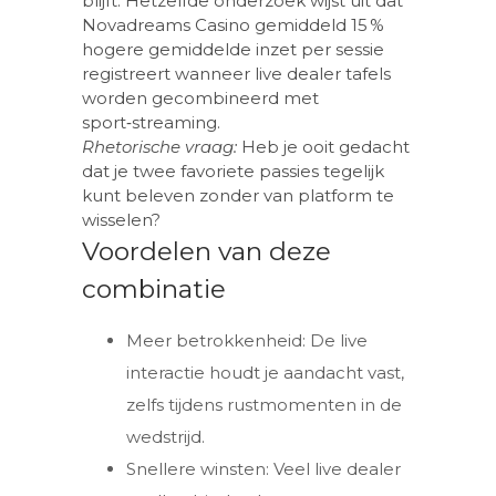
blijft. Hetzelfde onderzoek wijst uit dat
Novadreams Casino gemiddeld 15 %
hogere gemiddelde inzet per sessie
registreert wanneer live dealer tafels
worden gecombineerd met
sport‑streaming.
Rhetorische vraag:
Heb je ooit gedacht
dat je twee favoriete passies tegelijk
kunt beleven zonder van platform te
wisselen?
Voordelen van deze
combinatie
Meer betrokkenheid: De live
interactie houdt je aandacht vast,
zelfs tijdens rustmomenten in de
wedstrijd.
Snellere winsten: Veel live dealer