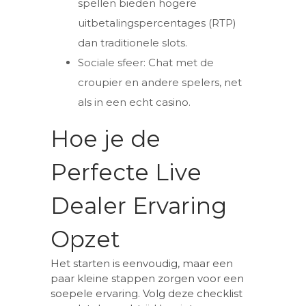
spellen bieden hogere
uitbetalingspercentages (RTP)
dan traditionele slots.
Sociale sfeer: Chat met de
croupier en andere spelers, net
als in een echt casino.
Hoe je de
Perfecte Live
Dealer Ervaring
Opzet
Het starten is eenvoudig, maar een
paar kleine stappen zorgen voor een
soepele ervaring. Volg deze checklist