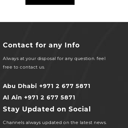
Contact for any Info
Always at your disposal for any question. feel
free to contact us.
Abu Dhabi +971 2 677 5871
Al Ain +971 2 677 5871
Stay Updated on Social
Channels always updated on the latest news.