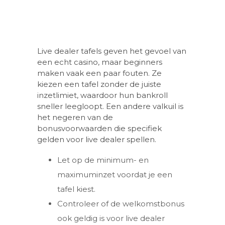
Live dealer tafels geven het gevoel van
een echt casino, maar beginners
maken vaak een paar fouten. Ze
kiezen een tafel zonder de juiste
inzetlimiet, waardoor hun bankroll
sneller leegloopt. Een andere valkuil is
het negeren van de
bonusvoorwaarden die specifiek
gelden voor live dealer spellen.
Let op de minimum- en
maximuminzet voordat je een
tafel kiest.
Controleer of de welkomstbonus
ook geldig is voor live dealer