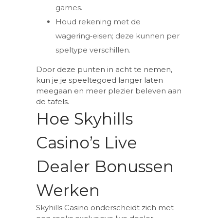
games.
Houd rekening met de
wagering‑eisen; deze kunnen per
speltype verschillen.
Door deze punten in acht te nemen,
kun je je speeltegoed langer laten
meegaan en meer plezier beleven aan
de tafels.
Hoe Skyhills
Casino’s Live
Dealer Bonussen
Werken
Skyhills Casino onderscheidt zich met