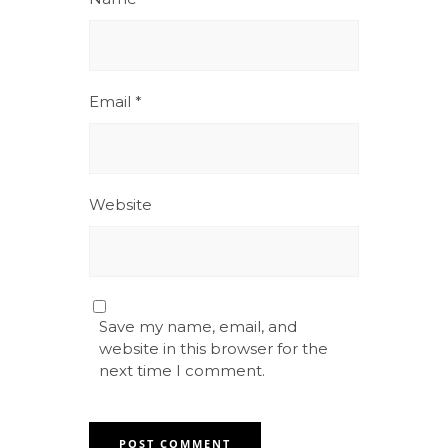
Email
*
Website
Save my name, email, and
website in this browser for the
next time I comment.