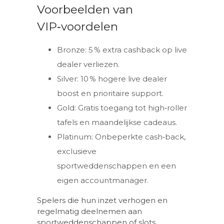
Voorbeelden van
VIP‑voordelen
Bronze: 5 % extra cashback op live
dealer verliezen.
Silver: 10 % hogere live dealer
boost en prioritaire support.
Gold: Gratis toegang tot high‑roller
tafels en maandelijkse cadeaus.
Platinum: Onbeperkte cash‑back,
exclusieve
sportweddenschappen en een
eigen accountmanager.
Spelers die hun inzet verhogen en
regelmatig deelnemen aan
sportweddenschappen of slots