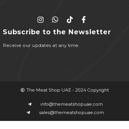
Subscribe to the Newsletter
Receive our updates at any time.
The Meat Shop UAE - 2024 Copyright
info@themeatshopuae.com
sales@themeatshopuae.com