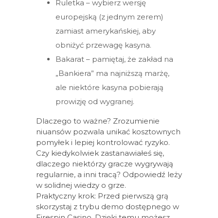
Ruletka – wybierz wersję
europejską (z jednym zerem)
zamiast amerykańskiej, aby
obniżyć przewagę kasyna.
Bakarat – pamiętaj, że zakład na
„Bankiera” ma najniższą marżę,
ale niektóre kasyna pobierają
prowizję od wygranej.
Dlaczego to ważne? Zrozumienie
niuansów pozwala unikać kosztownych
pomyłek i lepiej kontrolować ryzyko.
Czy kiedykolwiek zastanawiałeś się,
dlaczego niektórzy gracze wygrywają
regularnie, a inni tracą? Odpowiedź leży
w solidnej wiedzy o grze.
Praktyczny krok: Przed pierwszą grą
skorzystaj z trybu demo dostępnego w
Firespin Casino. Dzięki temu możesz