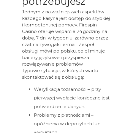
potrzebujesz
Jednym z najważniejszych aspektów
każdego kasyna jest dostęp do szybkiej
i kompetentnej pomocy. Firespin
Casino oferuje wsparcie 24 godziny na
dobę, 7 dni w tygodniu, zarówno przez
czat na żywo, jak i e‑mail. Zespół
obsługi mówi po polsku, co eliminuje
bariery językowe i przyspiesza
rozwiązywanie problemów.
Typowe sytuacje, w których warto
skontaktować się z obsługą:
Weryfikacja tożsamości – przy
pierwszej wypłacie konieczne jest
potwierdzenie danych.
Problemy z płatnościami –
opóźnienia w depozytach lub
wypłatach.