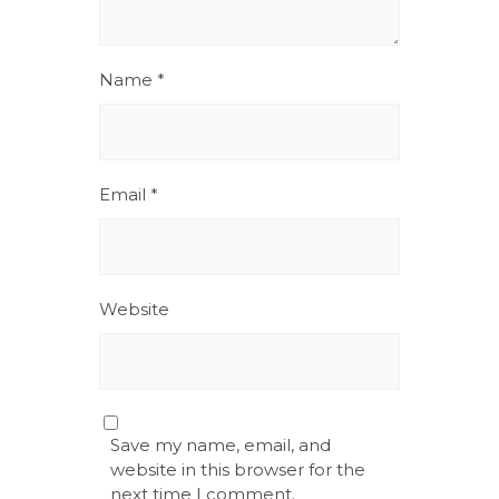
Name
*
Email
*
Website
Save my name, email, and
website in this browser for the
next time I comment.