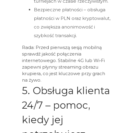
turniejach w czasie rzeczywistym.
Bezpieczne płatności – obsługa
płatności w PLN oraz kryptowalut,
co zwiększa anonimowość i
szybkość transakcji.
Rada: Przed pierwszą sesją mobilną
sprawdź jakość połączenia
internetowego. Stabilne 4G lub Wi‑Fi
zapewni płynny streaming obrazu
krupiera, co jest kluczowe przy grach
na żywo.
5. Obsługa klienta
24/7 – pomoc,
kiedy jej