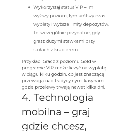
Wykorzystaj status VIP – im
wyższy poziom, tym krótszy czas
wypłaty i wyższe limity depozytów.
To szczególnie przydatne, gdy
grasz dużymi stawkami przy
stołach z krupierem.
Przykład: Gracz z poziomu Gold w
programie VIP może liczyć na wypłatę
w ciągu kilku godzin, co jest znaczącą
przewagą nad tradycyjnymi kasynami,
gdzie przelewy trwają nawet kilka dni.
4. Technologia
mobilna – graj
gdzie chcesz,