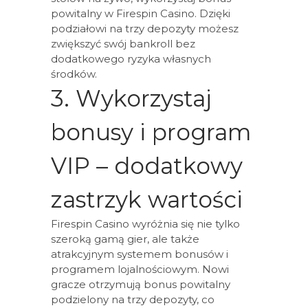
powitalny w Firespin Casino. Dzięki
podziałowi na trzy depozyty możesz
zwiększyć swój bankroll bez
dodatkowego ryzyka własnych
środków.
3. Wykorzystaj
bonusy i program
VIP – dodatkowy
zastrzyk wartości
Firespin Casino wyróżnia się nie tylko
szeroką gamą gier, ale także
atrakcyjnym systemem bonusów i
programem lojalnościowym. Nowi
gracze otrzymują bonus powitalny
podzielony na trzy depozyty, co