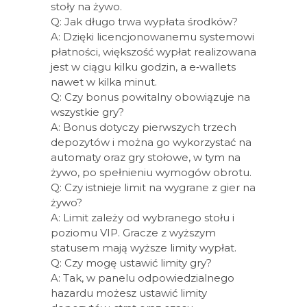
stoły na żywo.
Q: Jak długo trwa wypłata środków?
A: Dzięki licencjonowanemu systemowi
płatności, większość wypłat realizowana
jest w ciągu kilku godzin, a e‑wallets
nawet w kilka minut.
Q: Czy bonus powitalny obowiązuje na
wszystkie gry?
A: Bonus dotyczy pierwszych trzech
depozytów i można go wykorzystać na
automaty oraz gry stołowe, w tym na
żywo, po spełnieniu wymogów obrotu.
Q: Czy istnieje limit na wygrane z gier na
żywo?
A: Limit zależy od wybranego stołu i
poziomu VIP. Gracze z wyższym
statusem mają wyższe limity wypłat.
Q: Czy mogę ustawić limity gry?
A: Tak, w panelu odpowiedzialnego
hazardu możesz ustawić limity