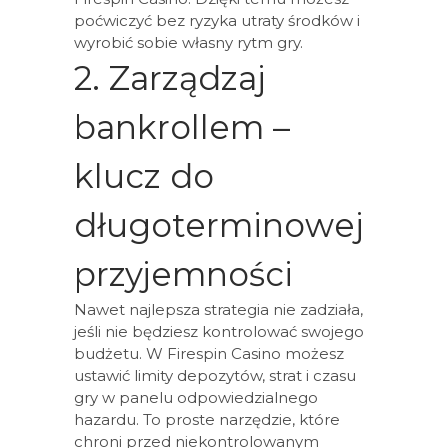
poćwiczyć bez ryzyka utraty środków i
wyrobić sobie własny rytm gry.
2. Zarządzaj
bankrollem –
klucz do
długoterminowej
przyjemności
Nawet najlepsza strategia nie zadziała,
jeśli nie będziesz kontrolować swojego
budżetu. W Firespin Casino możesz
ustawić limity depozytów, strat i czasu
gry w panelu odpowiedzialnego
hazardu. To proste narzędzie, które
chroni przed niekontrolowanym