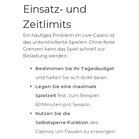
Einsatz‑ und
Zeitlimits
Ein häufiges Problem im Live‑Casino ist
das unkontrollierte Spielen. Ohne feste
Grenzen kann das Spiel schnell zur
Belastung werden.
Bestimmen Sie Ihr Tagesbudget
und halten Sie sich strikt daran.
Legen Sie eine maximale
Spielzeit
fest, zum Beispiel
60 Minuten pro Session.
Nutzen Sie die
Selbstsperre‑Funktion
des
Casinos, um Pausen zu erzwingen.