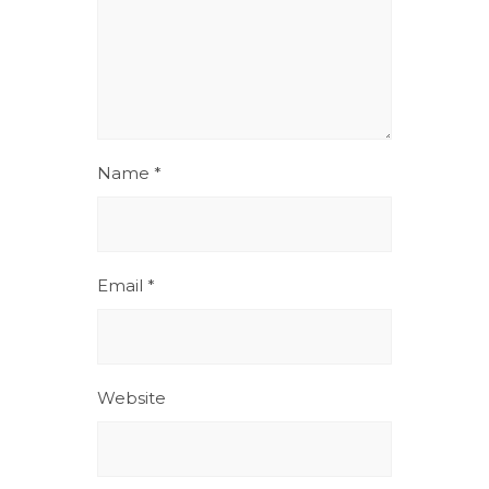
Name
*
Email
*
Website