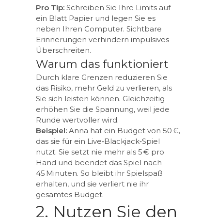
Pro Tip:
Schreiben Sie Ihre Limits auf
ein Blatt Papier und legen Sie es
neben Ihren Computer. Sichtbare
Erinnerungen verhindern impulsives
Überschreiten.
Warum das funktioniert
Durch klare Grenzen reduzieren Sie
das Risiko, mehr Geld zu verlieren, als
Sie sich leisten können. Gleichzeitig
erhöhen Sie die Spannung, weil jede
Runde wertvoller wird.
Beispiel:
Anna hat ein Budget von 50 €,
das sie für ein Live‑Blackjack‑Spiel
nutzt. Sie setzt nie mehr als 5 € pro
Hand und beendet das Spiel nach
45 Minuten. So bleibt ihr Spielspaß
erhalten, und sie verliert nie ihr
gesamtes Budget.
2. Nutzen Sie den