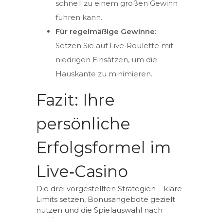
schnell zu einem großen Gewinn
führen kann.
Für regelmäßige Gewinne:
Setzen Sie auf Live‑Roulette mit
niedrigen Einsätzen, um die
Hauskante zu minimieren.
Fazit: Ihre
persönliche
Erfolgsformel im
Live‑Casino
Die drei vorgestellten Strategien – klare
Limits setzen, Bonusangebote gezielt
nutzen und die Spielauswahl nach