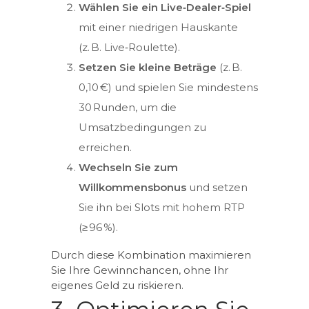
Wählen Sie ein Live‑Dealer‑Spiel
mit einer niedrigen Hauskante
(z. B. Live‑Roulette).
Setzen Sie kleine Beträge
(z. B.
0,10 €) und spielen Sie mindestens
30 Runden, um die
Umsatzbedingungen zu
erreichen.
Wechseln Sie zum
Willkommensbonus
und setzen
Sie ihn bei Slots mit hohem RTP
(≥ 96 %).
Durch diese Kombination maximieren
Sie Ihre Gewinnchancen, ohne Ihr
eigenes Geld zu riskieren.