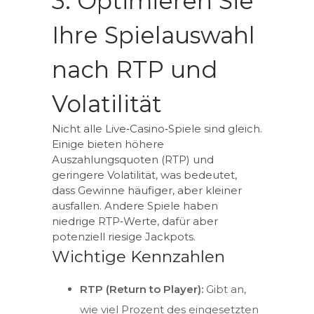
3. Optimieren Sie
Ihre Spielauswahl
nach RTP und
Volatilität
Nicht alle Live‑Casino‑Spiele sind gleich.
Einige bieten höhere
Auszahlungsquoten (RTP) und
geringere Volatilität, was bedeutet,
dass Gewinne häufiger, aber kleiner
ausfallen. Andere Spiele haben
niedrige RTP‑Werte, dafür aber
potenziell riesige Jackpots.
Wichtige Kennzahlen
RTP (Return to Player):
Gibt an,
wie viel Prozent des eingesetzten